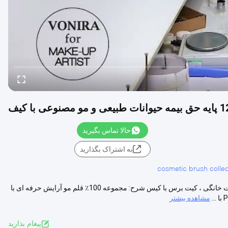
حالا تماس بگیرید
به اشتراک بگذارید
cosmetic brush collec
مجموعه برس اصلی آرایش 12PCS ، موی طبیعی و طبیعی مصنوعی حیوانات خانگی ، کیت برس با کیس شرح: مجموعه 100٪ قلم مو آرایش حرفه ای با
مشاهده بیشتر
پيغام بذاريد