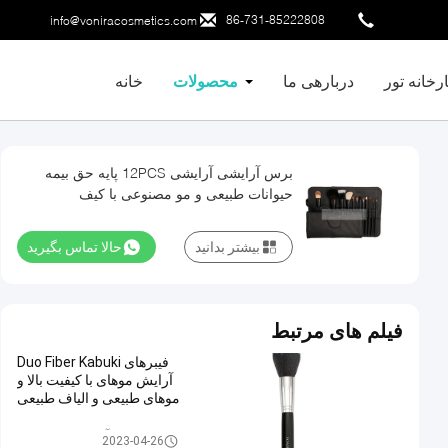
86-731-85222808
info@voniracosmetics.com
رخانه تور
دربارهی ما
محصولات
خانه
برس آرایشی آرایشی 12PCS پایه حق بیمه
حیوانات طبیعی و مو مصنوعی با کیف
بیشتر بدانید
حالا تماس بگیرید
فیلم های مرتبط
فیبرهای Duo Fiber Kabuki
آرایش موهای با کیفیت بالا و
موهای طبیعی و الیاف طبیعی
برس های آرایش با کیفیت بالا
2023-04-26