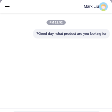
کنترل
Mark Liu
کیفیت
12:52 PM
نقشه
Good day, what product are you looking for?
سایت
PRIVACY
POLICY
ست برس برس هنرمند آرایش لوکس 35 تکه حرفه ای Vonira
Beauty