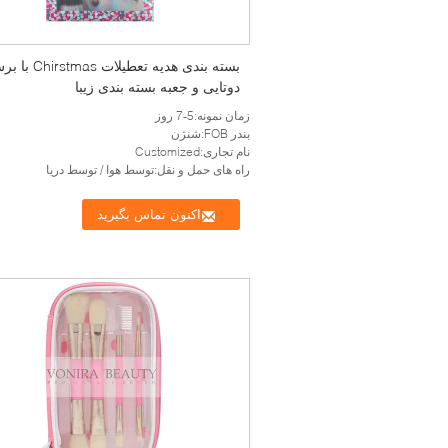
بسته بندی هدیه تعطیلات rstmas
دوتایی و جعبه بسته بندی زیبا
زمان نمونه:5-7 روز
بندر FOB:شنژن
نام تجاری:Customized
راه های حمل و نقل:توسط هوا / توسط دریا
اکنون تماس بگیرید