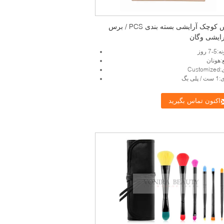
6 برس کوچک آرایشی بسته بندی PCS / برس
رایشی وگان
 روز
:هونان
Cus
ی بگ
اکنون تماس بگیرید