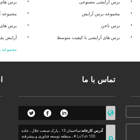
برس آرایشی مصنوعی
برس های 
مجموعه برس آرایش
مجموعه آ
برس ناخن
برس های 
برس های آرایشی با کیفیت متوسط
آرایش پف
مجموعه ه
تماس با ما
ا
آدرس کارخانه:
ساختمان 13 ، پارک صنعت جلال ، جاده
LuYun 100 # ، منطقه توسعه فناوری و پیشرفته