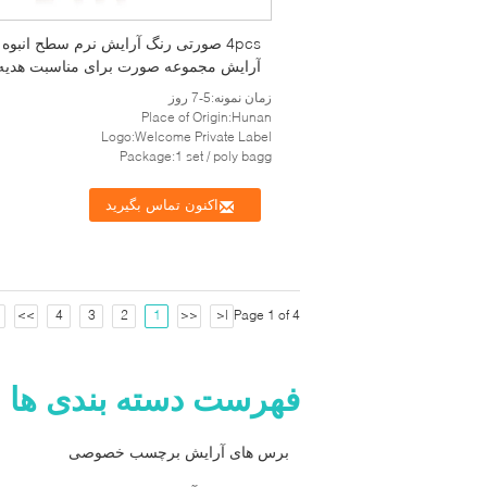
4pcs صورتی رنگ آرایش نرم سطح انبوه
آرایش مجموعه صورت برای مناسبت هدیه
زمان نمونه:5-7 روز
Place of Origin:Hunan
Logo:Welcome Private Label
Package:1 set / poly bagg
اکنون تماس بگیرید
>>
4
3
2
1
<<
|<
Page 1 of 4
فهرست دسته بندی ها
برس های آرایش برچسب خصوصی