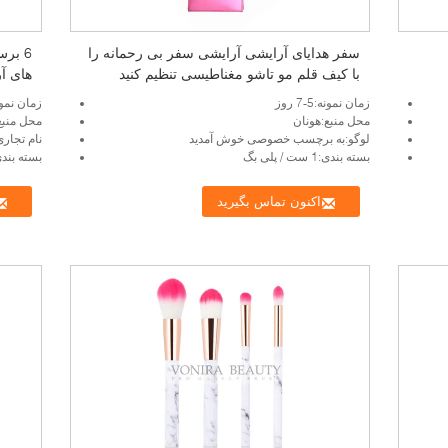
سفر هدایای آرایشی آرایشی سفر بی رحمانه را
با کیف قلم مو تاشو مغناطیسی تنظیم کنید
های آ
زمان نمونه:5-7 روز
زمان نمونه:5-7
محل منبع:هونان
محل منبع
لوگو:به برچسب خصوصی خوش آمدید
نام تجاری:tomized
بسته بندی:1 ست / پلی بگ
بسته بندی:1 ست / پل
اکنون تماس بگیرید