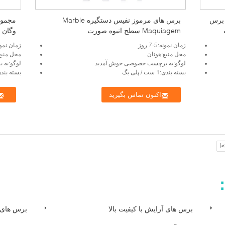
 برس
برس های مرموز نفیس دستگیره Marble
مجموعه
Maquiagem سطح انبوه صورت
وگان Taklon با کیف قلم مو
زمان نمونه:5-7 روز
زمان نمونه:5-7
محل منبع:هونان
محل منبع
لوگو:به برچسب خصوصی خوش آمدید
لوگو:به
بسته بندی:1 ست / پلی بگ
بسته بندی:1 ست / پل
اکنون تماس بگیرید
>|
：
برس های آرایش با کیفیت بالا
برس های 