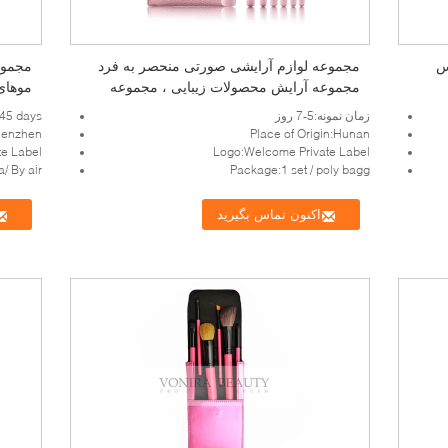
Chi با برس
مجموعه لوازم آرایشی صورتی منحصر به فرد
مجموعه آرایش محصولات زیبایی ، مجموعه
موهای
ابزارهای آرایش
زمان نمونه:5-7 روز
45 days
henzhen
Place of Origin:Hunan
e Label
Logo:Welcome Private Label
/ By air
Package:1 set / poly bagg
اکنون تماس بگیرید