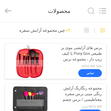
Changsha
Chanmy
Cosmetics
محصولات
Co.,
Ltd.
All
Rights
صفحه
Reserved.
99
چین مجموعه آرایش سفره
اصلی
برس های آرایش
لوکس
برس های آرایشی موی بز
محصولات
طبیعی Pony Gos با کیف
زیپ دار ، مجموعه برس
درباره
سایه چشم
MOQ:500 Sets
ما
تماس
142
برس های آرایش با
مجموعه رنگارنگ آرایش
تور
رنگی مینی برس سفره
کارخانه
کیفیت بالا
مغناطیسی / برس چشم
سایز مصنوعی
MOQ:500 ست