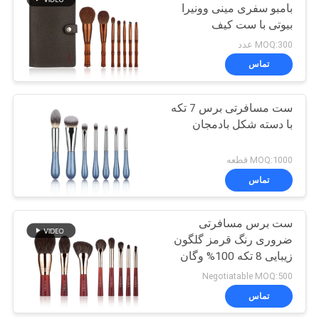
بامبو سفری مینی وونیرا
بیوتی با ست کیف
27
نگهدارنده
MOQ:300 عدد
تماس
مجموعه آرایش سفره
ست مسافرتی برس 7 تکه
با دسته شکل بادمجان
MOQ:1000 قطعه
تماس
52
ست برس مسافرتی
مجموعه برس آرایش
ضروری رنگ قرمز گلگون
زیبایی 8 تکه 100% وگان
کرولتی رایگان کیت مینی
Negotiatable MOQ:500
آرایش صورت برای چشم
تماس