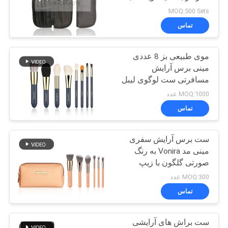
موهای طبیعی
MOQ:500 Sets
تماس
89
برس آرایشی
موی طبیعی بز 8 عددی
مینی برس آرایش
مصنوعی
مسافرتی ست لوگوی لیبل
خصوصی عمده فروشی
MOQ:1000 عدد
تماس
ست برس آرایش سفری
25
مینی مد Vonira به رنگ
مجموعه برس آرایش
صورتی گلگون با زیپ
MOQ:300 عدد
حرفه ای
تماس
ست براش های آرایشی