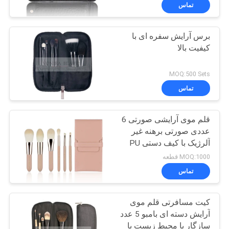
کنترل
تماس
کیفیت
برس آرایش سفره ای با
167
کیفیت بالا
نقشه
برس های آرایش
سایت
MOQ:500 Sets
برچسب خصوصی
تماس
PRIVACY
قلم موی آرایشی صورتی 6
POLICY
عددی صورتی برهنه غیر
آلرژیک با کیف دستی PU
47
MOQ:1000 قطعه
برس های آرایش مو
تماس
طبیعی
کیت مسافرتی قلم موی
آرایش دسته ای بامبو 5 عدد
سازگار با محیط زیست با