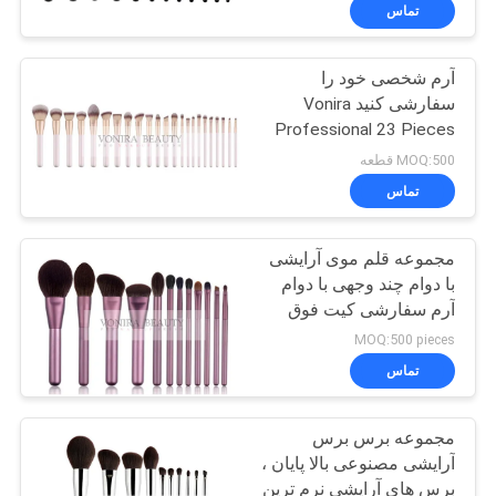
کنترل
تماس
کیفیت
آرم شخصی خود را
167
سفارشی کنید Vonira
نقشه
Professional 23 Pieces
برس های آرایش
سایت
Makeup Brush Private
MOQ:500 قطعه
برچسب خصوصی
Label Kit Vegan
تماس
Synthetic Makeup Brush
PRIVACY
Set
مجموعه قلم موی آرایشی
POLICY
با دوام چند وجهی با دوام
آرم سفارشی کیت فوق
47
العاده زیبا
MOQ:500 pieces
برس های آرایش مو
تماس
طبیعی
مجموعه برس برس
آرایشی مصنوعی بالا پایان ،
برس های آرایشی نرم ترین