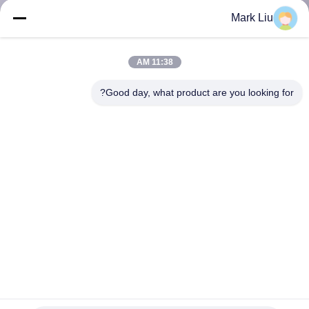
کنترل
Mark Liu
کیفیت
11:38 AM
نقشه
Good day, what product are you looking for?
سایت
PRIVACY
POLICY
برس های آرایش مو مصنوعی Vegan 27 عدد با دسته چوب جنگل