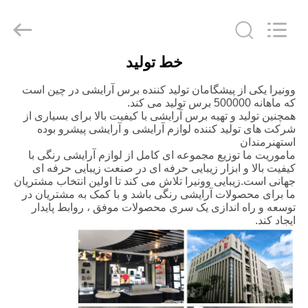
Changsha
Chanmy
Cosmetics
Co.,
Ltd.
All
خط تولید
Rights
صفحه
Reserved.
وونیرا یکی از پیشگامان تولید کننده برس آرایشی در چین است
اصلی
که ماهانه 500000 برس تولید می کند.
همچنین تولید و تهیه برس آرایشی با کیفیت بالا برای بسیاری از
شرکت های تولید کننده لوازم آرایشی و آرایشی پیشرو بوده
محصولات
است
هنرمندان
ماموریت ما توزیع مجموعه ای کامل از لوازم آرایشی رنگی با
کیفیت بالا و ابزار زیبایی حرفه ای در صنعت زیبایی حرفه ای
درباره
جهانی است.زیبایی وونیرا تلاش می کند تا اولین انتخاب مشتریان
ما برای محصولات آرایشی رنگی باشد و با کمک به مشتریان در
ما
توسعه و راه اندازی یک سری محصولات موفق ، روابط پایدار
ایجاد کند.
تور
کارخانه