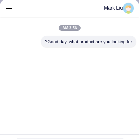
کنترل
Mark Liu
کیفیت
3:56 AM
نقشه
Good day, what product are you looking for?
سایت
PRIVACY
POLICY
برس آرایش مصنوعی طلایی وونیرا 11 عدد با برچسب خصوصی