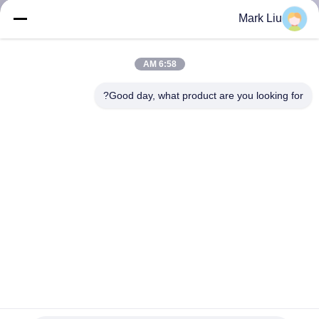
کنترل
Mark Liu
کیفیت
6:58 AM
نقشه
Good day, what product are you looking for?
سایت
PRIVACY
POLICY
ست برس آرایش موی طبیعی وگان 12 عددی با دسته فلزی
طراحی سیم مشکی