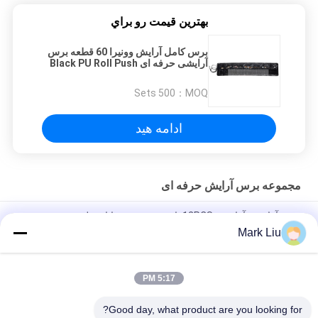
بهترين قيمت رو براي
برس کامل آرایش وونیرا 60 قطعه برس
آرایشی حرفه ای Black PU Roll Push
برس
500 Sets
MOQ：
ادامه هید
مجموعه برس آرایش حرفه ای
برس آرایشی آرایشی 12PCS پایه حق بیمه حیوانات طبیعی و مو
مصنوعی با کیف
Mark Liu
مجموعه برس های آرایش حرفه ای با کیفیت برتر / مجموعه برس برس
5:17 PM
مجموعه ای از برس های آرایش برچسب کامل لیبل خصوصی 48 رایانه
با رول برس PU سیاه
Good day, what product are you looking for?