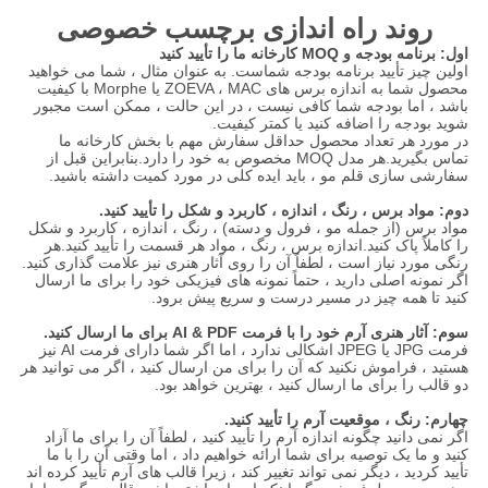
روند راه اندازی برچسب خصوصی
اول: برنامه بودجه و MOQ کارخانه ما را تأیید کنید
اولین چیز تأیید برنامه بودجه شماست. به عنوان مثال ، شما می خواهید
محصول شما به اندازه برس های ZOEVA ، MAC یا Morphe با کیفیت
باشد ، اما بودجه شما کافی نیست ، در این حالت ، ممکن است مجبور
شوید بودجه را اضافه کنید یا کمتر کیفیت.
در مورد هر تعداد محصول حداقل سفارش مهم با بخش کارخانه ما
تماس بگیرید.هر مدل MOQ مخصوص به خود را دارد.بنابراین قبل از
سفارشی سازی قلم مو ، باید ایده کلی در مورد کمیت داشته باشید.
دوم: مواد برس ، رنگ ، اندازه ، کاربرد و شکل را تأیید کنید.
مواد برس (از جمله مو ، فرول و دسته) ، رنگ ، اندازه ، کاربرد و شکل
را کاملاً پاک کنید.اندازه برس ، رنگ ، مواد هر قسمت را تأیید کنید.هر
رنگی مورد نیاز است ، لطفاً آن را روی آثار هنری نیز علامت گذاری کنید.
اگر نمونه اصلی دارید ، حتماً نمونه های فیزیکی خود را برای ما ارسال
کنید تا همه چیز در مسیر درست و سریع پیش برود.
سوم: آثار هنری آرم خود را با فرمت AI & PDF برای ما ارسال کنید.
فرمت JPG یا JPEG اشکالی ندارد ، اما اگر شما دارای فرمت AI نیز
هستید ، فراموش نکنید که آن را برای من ارسال کنید ، اگر می توانید هر
دو قالب را برای ما ارسال کنید ، بهترین خواهد بود.
چهارم: رنگ ، موقعیت آرم را تأیید کنید.
اگر نمی دانید چگونه اندازه آرم را تأیید کنید ، لطفاً آن را برای ما آزاد
کنید و ما یک توصیه برای شما ارائه خواهیم داد ، اما وقتی آن را با ما
تأیید کردید ، دیگر نمی تواند تغییر کند ، زیرا قالب های آرم تأیید کرده اند