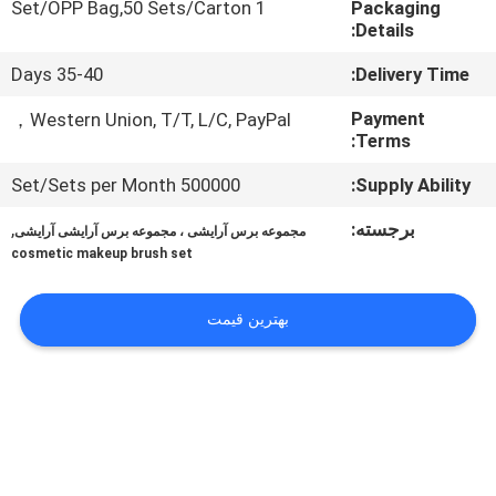
1 Set/OPP Bag,50 Sets/Carton
Packaging
کنترل
Details:
کیفیت
35-40 Days
Delivery Time:
نقشه
Payment
Western Union, T/T, L/C, PayPal，
Terms:
سایت
500000 Set/Sets per Month
Supply Ability:
PRIVACY
برجسته:
,
مجموعه برس آرایشی ، مجموعه برس آرایشی آرایشی
cosmetic makeup brush set
POLICY
بهترین قیمت