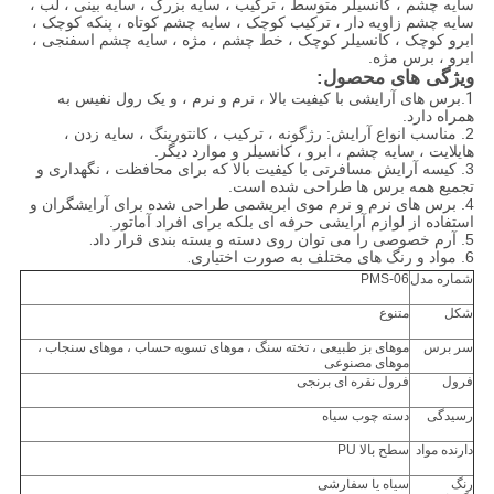
سایه چشم ، کانسیلر متوسط ​​، ترکیب ، سایه بزرگ ، سایه بینی ، لب ،
سایه چشم زاویه دار ، ترکیب کوچک ، سایه چشم کوتاه ، پنکه کوچک ،
ابرو کوچک ، کانسیلر کوچک ، خط چشم ، مژه ، سایه چشم اسفنجی ،
ابرو ، برس مژه.
ویژگی های محصول:
1
.برس های آرایشی با کیفیت بالا ، نرم و نرم ، و یک رول نفیس به
همراه دارد.
2. مناسب انواع آرایش: رژگونه ، ترکیب ، کانتورینگ ، سایه زدن ،
هایلایت ، سایه چشم ، ابرو ، کانسیلر و موارد دیگر.
3. کیسه آرایش مسافرتی با کیفیت بالا که برای محافظت ، نگهداری و
تجمیع همه برس ها طراحی شده است.
4. برس های نرم و نرم موی ابریشمی طراحی شده برای آرایشگران و
استفاده از لوازم آرایشی حرفه ای بلکه برای افراد آماتور.
5. آرم خصوصی را می توان روی دسته و بسته بندی قرار داد
.
6. مواد و رنگ های مختلف به صورت اختیاری
.
شماره مدل
PMS-06
شکل
متنوع
سر برس
موهای بز طبیعی ، تخته سنگ ، موهای تسویه حساب ، موهای سنجاب ،
موهای مصنوعی
فرول
فرول نقره ای برنجی
رسیدگی
دسته چوب سیاه
دارنده مواد
سطح بالا PU
رنگ
سیاه یا سفارشی