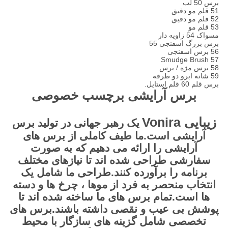
برس 50 لب
51 قلم مو دقیق
52 قلم مو دقیق
53 قلم مو
مسواک 54 زاویه دار
برس بزرگ اسفنجی 55
56 برس اسفنجی
57 Smudge Brush
58 برس مژه / برس
59 شانه ابرو دو طرفه
برس قلم 60 قلم استایل.
برس آرایشی برچسب خصوصی
زیبایی Vonira
یک رهبر جهانی در تولید برس
آرایشی است.ما طیف کاملی از برس های
آرایشی را ارائه می دهیم که به صورت
سفارشی طراحی شده اند تا نیازهای مختلف
برنامه را برآورده کنند.طراحی ما شامل یک
انتخاب منحصر به فرد از موها ، چرخ ها و دسته
ها است.تمام برس های ما ساخته شده اند تا
پوشش بی عیب و نقصی داشته باشند.برس های
تخصصی شامل گزینه های سازگار با محیط