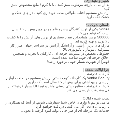
تعمیر و نگهداری
:
به آرامی با پارچه مرطوب تمیز کنید ، یا با کرم / مایع مخصوص تمیز
کنید.
از تابش مستقیم آفتاب طولانی مدت خودداری کنید ، در جای خنک و
خشک نگه دارید.
داستان شرکت
:
Vonira یکی از تولید کنندگان پیشرو قلم مو در چین بیش از 15 سال
است که تولید می کند
500000 برس ماهانه.این تعداد بسیاری از برس های آرایش را با کیفیت
بالا تولید و تهیه کرده اند
مارک های برتر آرایشی و آرایشگر آرایش در سراسر جهان. طرز کار
پیشرفته ، مونتاژ با تکنولوژی بالا
خطوط ، تخصص در مدیریت حرفه ای ، کارکنان با تجربه و همچنین
اخلاق حرفه ای خوب ساخته شده است
فونیرا از شهرت بسیار خوبی برخوردار شد!
چرا ایالات متحده
:
کارخانه قدرتمند
Vonira Beauty یک کارخانه کیف دستی آرایش مستقیم در صنعت لوازم
آرایشی و بهداشتی برای بیش از 15 سال است که داریم
کارخانه قدرتمند ، صنایع دستی دستی ماهر و تیم QC بسیار فرهیخته از
کل پیشرفت بازرسی می کند.
نصب شده / ODM
ما می توانیم با نیازهای خاص شما سفارشی شویم. از آنجا که همکاری را
با زیبایی vonira آغاز می کنید ، دریافت خواهید کرد
خدمات یک مرحله ای از طراحی ، تولید انبوه گرفته تا تحویل.