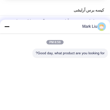
کیسه برس آرایشی
بهترین ابزار فروش برس آرایشی چرم Faux پیش بند / کمربند با وزن
سبک تسمه
Mark Liu
کیف PU مداد Pouch Wide Stripe بسته شدن زیپ مسافرتی لوازم
آرایشی و بهداشتی کیف دستی قلم نازک لوازم التحریر
8:59 PM
کیف نگهدارنده قلم موی آرایش حرفه ای قلم موی تمیز قلم
Good day, what product are you looking for?
دسته بندی های محبوب
همه
برس های آرایش با 
برس های آرایش 
کیفیت بالا
لوکس
برس های آرایش مو 
برس های آرایش 
طبیعی
برچسب خصوصی
مجموعه برس آرایش 
برس آرایشی مصنوعی