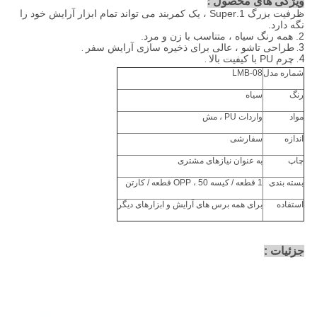
:
ویژگی های محصول
ظرفیت بزرگ 1.Super ، یک کمربند می تواند تمام ابزار آرایش خود را
نگه دارد.
2. همه رنگ سیاه ، متناسب با زن و مرد.
3.
طراحی تاشو ، عالی برای ذخیره سازی آرایش سفر
.
4.
چرم PU با کیفیت بالا
.
شماره مدل
LMB-08
رنگ
سیاه
مواد
واردات PU ، مش
اندازه
سفارشی
چاپ
به عنوان نیازهای مشتری
بسته بندی
1 قطعه / کیسه OPP ، 50 قطعه / کارتن
استفاده
برای همه برس های آرایش و ابزارهای دیگر
جزئیات
: