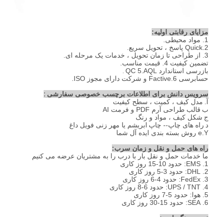
مزایای رقابتی اولیه:
1. مواد محیطی.
2.Quick پاسخ ، تحویل سریع.
3. از طراحی تا زمان تحویل ، خدمات یک مرحله ای.
تضمین کیفیت 4. قیمت مناسب.
بازرسی استاندارد QC 5.AQL
.
حسابرسی 6.Factive و شرکت دارای مجوز ISO.
سرویس دانش برای اطلاعات برچسب خصوصی سفارشی
:
آ.
مدل کیف ، کمیت ، سطح کیفیت
ب
قالب طراحی آرم PDF و فرمت AI
ج
شکل کیف ، مواد و رنگ
د
راه های چاپ-- چاپ
ابریشم یا مهر زنی فویل داغ
e.Y روش بسته بندی ایده آل شما
راه های حمل و نقل و زمان سرب:
ما خدمات حمل و نقل بار با درب را به مشتریان عرضه می کنیم
1. EMS: حدود 10-15 روز کاری
2. DHL: حدود 3-5 روز کاری
3. FedEx: حدود 4-6 روز کاری
4. UPS / TNT: حدود 6-8 روز کاری
5. هوا: حدود 5-7 روز کاری
6. SEA: حدود 15-30 روز کاری