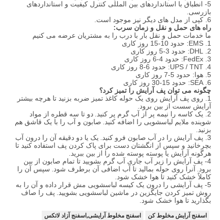
5- انطباق با استانداردهای بین المللی کنترل کیفیت و استانداردهای
بازرسی.
6. کپی از مدل های دیگر نیز موجود است.
راه های حمل و نقل و زمان سرب:
ما خدمات حمل و نقل بار با درب را به مشتریان عرضه می کنیم
1. EMS: حدود 10-15 روز کاری
2. DHL: حدود 3-5 روز کاری
3. FedEx: حدود 4-6 روز کاری
4. UPS / TNT: حدود 6-8 روز کاری
5. هوا: حدود 5-7 روز کاری
6. SEA: حدود 15-30 روز کاری
چگونه می توان پف آرایش را تمیز کرد؟
1. روی پف آرایش روی یک حوله کاغذ تمیز ضربه بزنید تا هرچه بیشتر
آرایش سست از بین برود.
2. یک کاسه را نیمه پر از آب گرم پر کنید.
دو تا سه قطره از مواد
شوینده ملایم لباسشویی را اضافه کنید.
صابون و آب را با یک قاشق هم
بزنید.
3. پف آرایش را در آب صابون فرو کنید.
یک یا دو دقیقه آن را درون آب
بچرخانید و سپس از انگشتان دست برای پاک کردن پف استفاده کنید تا
هرگونه آرایش یا پوسته پوسته شده را از بین ببرید.
4- پف آرایش را زیر آب جاری آب گرم بشویید تا تمام صابون از بین
برود.
آنرا روی حوله بمالید تا آب اضافی آن برطرف شود.
سپس آن را
کاملاً خشک کنید تا هوا خشک شود.
5- پف آرایشی را درون یک کیسه لباسشویی مش قرار داده و آن را به
روش تمیز کردن جایگزین در ماشین لباسشویی بشویید.
پف را صاف
بگذارید تا هوا خشک شود.
اسفنج آرایش مخلوط کن
اسفنج مخلوط آرایشی,اسفنج آزاد لاتکس