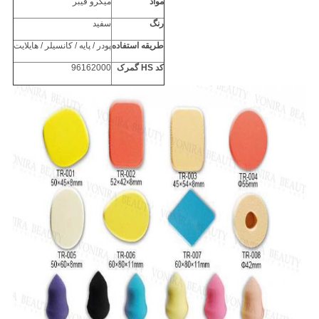
مواد
میکرو فیبر
رنگ
سفید
طریقه استفاده
پودر / پایه / کانسیلر / هایلایت
کد HS گمرک
96162000