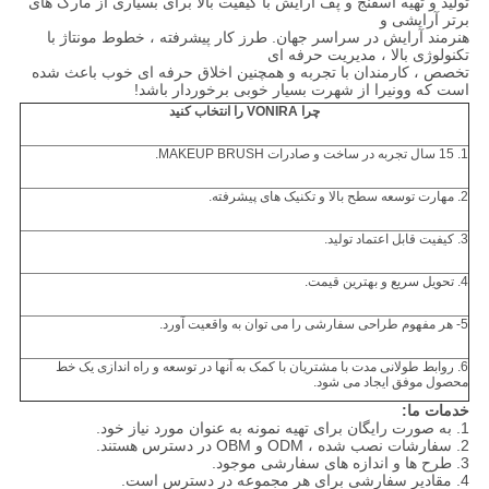
تولید و تهیه اسفنج و پف آرایش با کیفیت بالا برای بسیاری از مارک های
برتر آرایشی و
هنرمند آرایش در سراسر جهان. طرز کار پیشرفته ، خطوط مونتاژ با
تکنولوژی بالا ، مدیریت حرفه ای
تخصص ، کارمندان با تجربه و همچنین اخلاق حرفه ای خوب باعث شده
است که وونیرا از شهرت بسیار خوبی برخوردار باشد!
چرا VONIRA را انتخاب کنید
1. 15 سال تجربه در ساخت و صادرات MAKEUP BRUSH.
2. مهارت توسعه سطح بالا و تکنیک های پیشرفته.
3. کیفیت قابل اعتماد تولید.
4. تحویل سریع و بهترین قیمت.
5- هر مفهوم طراحی سفارشی را می توان به واقعیت آورد.
6. روابط طولانی مدت با مشتریان با کمک به آنها در توسعه و راه اندازی یک خط
محصول موفق ایجاد می شود.
خدمات ما:
1. به صورت رایگان برای تهیه نمونه به عنوان مورد نیاز خود.
2. سفارشات نصب شده ، ODM و OBM در دسترس هستند.
3. طرح ها و اندازه های سفارشی موجود.
4. مقادیر سفارشی برای هر مجموعه در دسترس است.