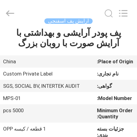
Changsha
Chanmy
Cosmetics
Co.,
Ltd.
آرایش پف اسفنجی
All
Rights
پف پودر آرایشی و بهداشتی با
صفحه
Reserved.
آرایش صورت با روبان بزرگ
اصلی
محصولات
China
Place of Origin:
نام تجاری:
Custom Private Label
درباره
گواهی:
SGS, SOCIAL BV, INTERTEK AUDIT
ما
MPS-01
Model Number:
تور
5000 pcs
Minimum Order
Quantity:
کارخانه
جزئیات بسته
1 قطعه / کیسه OPP
بندی: