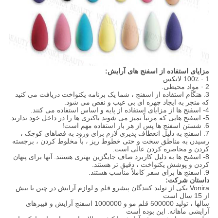
مزایای استفاده از اسفنج های آرایش:
1 · 100٪ لاتکس.
2 · مواد محیطی.
3. هنگام استفاده از اسفنج ، شما یک برنامه یکنواخت دریافت می کنید
که منجر به ایجاد چهره ای بی عیب و نقص می شود.
4- اسفنج ها از مزایای استفاده از پایه و اساس استفاده می کنند.
5- اسفنج هایی که مرتباً تمیز می شوند باکتری ها را در داخل خود ندارند.
6. شستن اسفنج ها پس از هر بار استفاده مهم است!
7. اسفنج به دلیل انعطاف پذیری لازم برای ورود به فضاهای کوچک ،
رسیدن به مناطق سخت و حتی خطوط ریز ، با مخلوط کردن ، برجسته
کردن و محاصره کردن عالی است.
8- اسفنج ها به دلیل کاربرد صاف جایگزین بهتری هستند.
آنها برای پنهان
کردن و پوشش یکنواخت ، دقیق تر هستند.
9. اسفنج ها برای سفر کاملاً مناسب هستند.
داستان شرکت:
Vonira یکی از تولید کنندگان پیشرو قلم و لوازم آرایش در چین با بیش
از 15 سال است
سالها ، تولید 500000 قلم مو و 1000000 اسفنج آرایش و فیبرهای
آرایشی ماهانه. این بوده است