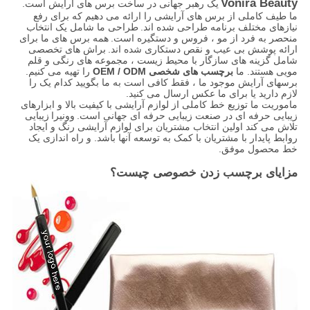
Vonira Beauty
یک رهبر جهانی در ساخت برس های آرایش است.
ما طیف کاملی از برس های آرایشی را ارائه می دهیم که برای رفع
نیازهای مختلف برنامه طراحی شده اند.
طراحی ما شامل یک انتخاب
منحصر به فرد از مو ، فروس و دستگیره است.
همه برس های ما برای
ارائه پوشش بی عیب و نقص دستکاری شده اند.
براش های تخصصی
شامل گزینه های سازگار با محیط زیست ، مجموعه های رنگی و قلم
مویی هستند. ما
برچسب های شخصی OEM / ODM
را تهیه می کنیم.
برسهای آرایش موجود ما ، فقط کافی است به ما بگویید کدام یک را
لازم دارید یا برای ما عکس ارسال می کنید.
ماموریت ما توزیع خط کاملی از لوازم آرایشی با کیفیت بالا و ابزارهای
زیبایی حرفه ای در صنعت زیبایی حرفه ای جهانی است.
وونیرا
زیبایی
تلاش می کند اولین انتخاب مشتریان برای لوازم آرایشی رنگ و ایجاد
روابط پایدار با مشتریان با کمک به توسعه آنها باشد. و راه اندازی یک
خط محصول موفق.
مزایای برچسب زدن خصوصی چیست؟