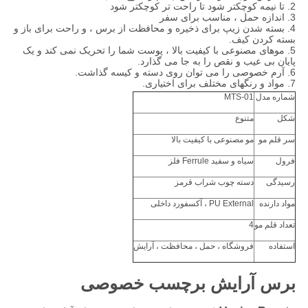
2. تا نیمه کوچکتر شود تا راحت تر کوچکتر شود
3. اندازه حمل ، مناسب برای سفر
4. بسته شدن زیپ برای ذخیره و محافظت از برس ، و راحت برای باز و
بسته کردن کیف.
5. موهای مصنوعی با کیفیت بالا ، پوست شما را تحریک نمی کند و یک
پایان بی عیب و نقص را به جا می گذارد.
6. آرم خصوصی را می توان روی دسته و کیسه گذاشت.
7. مواد و رنگهای مختلف برای اختیاری.
شماره مدل
MTS-01
شکل
متنوع
سر قلم مو
مو مصنوعی با کیفیت بالا
فرول
سیاه و سفید
Ferrule فلز
رسیدگی
دسته چوب شراب قرمز
مواد دارنده
PU External ، آکسفورد داخلی
تعداد قلم مو
4
استفاده
فروشگاه ، حمل ، محافظت ، آرایش
برس آرایش برچسب خصوصی