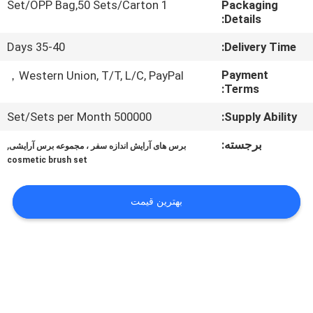
1 Set/OPP Bag,50 Sets/Carton
Packaging
کنترل
Details:
کیفیت
35-40 Days
Delivery Time:
نقشه
Payment
Western Union, T/T, L/C, PayPal，
Terms:
سایت
500000 Set/Sets per Month
Supply Ability:
PRIVACY
برجسته:
,
برس های آرایش اندازه سفر ، مجموعه برس آرایشی
cosmetic brush set
POLICY
بهترین قیمت