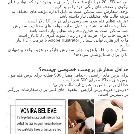
ابریشم 20USD هر اندازه قالب آرم) برای ما وجود دارد که بتوانیم فیلم
لوگوی و صفحه های رنگی خود را تولید کنیم.
توجه: سفارش شما ممکن است به دلیل اندازه مؤلفه های مختلف به
هزینه قالب های مختلفی نیاز داشته باشد.
• هزینه تنظیم قلم موی سفارشی برای هر بار 10 دلار است.
لطفاً توجه داشته باشید: به دلیل اندازه مؤلفه های مختلف ، سفارش
شما ممکن است به چندین مجموعه تنظیم نیاز داشته باشد.
• هزینه چاپ برای هزینه کار در زمان نمونه گیری ، 0.3 دلار است
ما به اثر هنری نهایی شما در Adobe Illustrator یا فرمت PDF نیاز
داریم.
سفارش چاپ فله یا هزینه چاپ سفارش چاپگر در هزینه واحد پیشنهادی
ما را برای شما پوشش می دهد!
حداقل سفارش برچسب خصوصی چیست؟
برای برس های آرایشی ، حداقل مقدار 500 قطعه برای برس قلم مو ،
برس های جداگانه برای 500 عدد است.
حداقل برس خاص به عنوان ارتباطات جزئی!
• درمورد هزینه برس آرایش ، تخفیف های کمی برای سفارشات بزرگتر
در دسترس است.