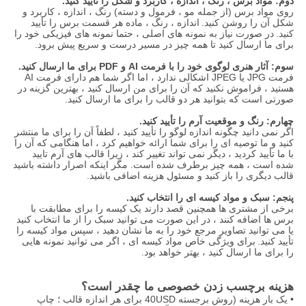
دوم: مواد برس ، رنگ ، اندازه ، کاربرد و شکل را تأیید کنید.
روی مواد برس (از جمله مو ، فرمول و دسته) رنگ ، اندازه ، کاربرد و
شکل آن را روشن کنید.
اندازه ، رنگ ، ماده هر قسمت برس را تأیید
کنید.
در صورت نیاز به نمونه های اصلی ، حتما نمونه های فیزیکی خود را
برای ما ارسال کنید تا همه چیز در مسیر درست و سریع پیش برود.
سوم: آثار هنری لوگوی خود را با فرمت AI و PDF برای ما ارسال کنید.
فرمت JPG یا JPEG اشکالی ندارد ، اما اگر شما هم دارای فرمت AI
هستید ، فراموش نکنید که آن را برای من ارسال کنید ، بهترین گزینه در
صورتی است که بتوانید هر دو قالب را برای ما ارسال کنید.
چهارم: رنگ و موقعیت آرم را تأیید کنید.
اگر نمی دانید چگونه اندازه لوگو را تأیید کنید ، لطفاً آن را برای ما منتشر
کنید و ما توصیه ای را برای شما ارائه خواهیم کرد ، اما هنگامی که آن را
با ما تأیید کردید ، دیگر نمی تواند تغییر کند ، زیرا قالب های آرم تایید
شده است ، همه چیز برطرف شده است. مگر اینکه اصرار داشته باشید
قالب دیگری را باز کنید و مسئول هزینه اضافی باشید.
پنجم: سبک و مواد کیسه ای را انتخاب کنید.
برخی از مشتری ها همچنین قصد دارند یک کیسه را برای مطابقت با
برس ها اضافه کنند ، در این صورت می توانید سبک را از ما انتخاب کنید
یا می توانید تصاویر مرجع خود را به ما نشان دهید ، سپس مواد کیسه را
تأیید کنید.
برای ویژگی خاص مواد کیسه ای ، اگر می توانید نمونه هایی
را برای ما ارسال کنید ، بهتر خواهد بود.
هزینه برچسب زدن خصوصی ما چقدر است؟
• یک بار هزینه (روش برجسته 40USD برای هر اندازه قالب ؛ چاپ