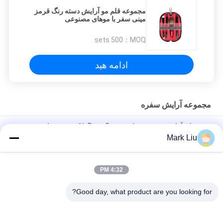
مجموعه قلم مو آرایش دسته رنگ قرمز
مینی سفر با موهای مصنوعی
500 sets
MOQ：
ادامه هید
مجموعه آرایش سفره
برس های آرایشی موی بز طبیعی Pony Gos با کیف زیپ دار ، مجموعه
برس سایه چشم
Mark Liu
مجموعه رنگارنگ آرایش رنگی مینی برس سفره مغناطیسی / برس
چشم سایز مصنوعی
4:32 PM
برس آرایش سفره ای با کیفیت بالا
Good day, what product are you looking for?
دسته بندی های محبوب
همه