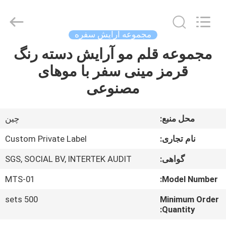
Changsha
Chanmy
Cosmetics
Co.,
Ltd.
مجموعه آرایش سفره
All
Rights
مجموعه قلم مو آرایش دسته رنگ
صفحه
Reserved.
قرمز مینی سفر با موهای
اصلی
مصنوعی
محصولات
محل منبع:
چين
درباره
نام تجاری:
Custom Private Label
ما
گواهی:
SGS, SOCIAL BV, INTERTEK AUDIT
MTS-01
Model Number:
تور
کارخانه
500 sets
Minimum Order
Quantity: