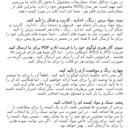
در مورد حداقل تعداد سفارشات محصول با بخش کارخانه ما بررسی
کنید مهم است.
هر مدل MOQ مخصوص خود را دارد.
بنابراین قبل از
سفارشی سازی قلم مو ، شما باید ایده کلی در مورد کمیت دهید.
دوم: مواد برس ، رنگ ، اندازه ، کاربرد و شکل را تأیید کنید.
روی مواد برس (از جمله مو ، فرمول و دسته) رنگ ، اندازه ، کاربرد و
شکل آن را روشن کنید.
اندازه ، رنگ ، ماده هر قسمت برس را تأیید
کنید.
در صورت نیاز به نمونه های اصلی ، حتما نمونه های فیزیکی خود را
برای ما ارسال کنید تا همه چیز در مسیر درست و سریع پیش برود.
سوم: آثار هنری لوگوی خود را با فرمت AI و PDF برای ما ارسال کنید.
فرمت JPG یا JPEG اشکالی ندارد ، اما اگر شما هم دارای فرمت AI
هستید ، فراموش نکنید که آن را برای من ارسال کنید ، بهترین گزینه در
صورتی است که بتوانید هر دو قالب را برای ما ارسال کنید.
چهارم: رنگ و موقعیت آرم را تأیید کنید.
اگر نمی دانید چگونه اندازه لوگو را تأیید کنید ، لطفاً آن را برای ما منتشر
کنید و ما توصیه ای را برای شما ارائه خواهیم کرد ، اما هنگامی که آن را
با ما تأیید کردید ، دیگر نمی تواند تغییر کند ، زیرا قالب های آرم تایید
شده است ، همه چیز برطرف شده است. مگر اینکه اصرار داشته باشید
قالب دیگری را باز کنید و مسئول هزینه اضافی باشید.
پنجم: سبک و مواد کیسه ای را انتخاب کنید.
برخی از مشتری ها همچنین قصد دارند یک کیسه را برای مطابقت با
برس ها اضافه کنند ، در این صورت می توانید سبک را از ما انتخاب کنید
یا می توانید تصاویر مرجع خود را به ما نشان دهید ، سپس مواد کیسه را
تأیید کنید.
برای ویژگی خاص مواد کیسه ای ، اگر می توانید نمونه هایی
را برای ما ارسال کنید ، بهتر خواهد بود.