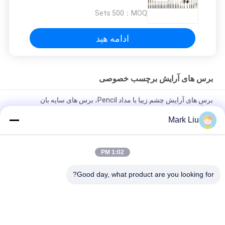
500 Sets
MOQ：
ادامه هید
برس های آرایش برچسب خصوصی
برس های آرایش چشم زیبا با مداد Pencil، برس های سایه بان
سفارشی خوب
Mark Liu
برس های آرایش فیبر مصنوعی دست ساز بزرگ Big Duo چند منظوره
برای پایه / کانتور
1:02 PM
برچسب های مخصوص آرایش برچسب های برجسته کوچک مخصوص
ظریف ، قلم و برس را بی رحمانه - رایگان
Good day, what product are you looking for?
دسته بندی های محبوب
همه
برس های آرایش با 
برس های آرایش 