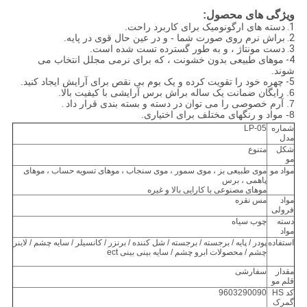
ویژگی های محصول:
1.
دسته های ارگونومیک برای کاربرد راحت.
2.
براش نرم روی صورت شما - و در عین حال قوی در پایه.
3.
دست مونتاژ ، و به طور گسترده تست شده است.
4-
موهای طبیعی بدون خشونت ، که برای نرمی مجلل انتخاب می
شوند.
5-
چهره خود را تقویت کرده و یک بوم بی نقص برای آرایش ایجاد کنید.
6. رایگان ضمانت یک ساله براش برس آرایشی با کیفیت بالا.
7. آرم خصوصی را می توان در دسته و بسته بندی قرار داد
.
8- مواد و رنگهای مختلف برای اختیاری.
شماره
LP-05
مدل
شکل
متنوع
مو
مواد مو
موی طبیعی بز ، موی سمور ، موی سنجاب ، موهای تسویه حساب ، موهای
پاهمی ، برس
موهای مصنوعی با کارایی بالا و غیره
مواد
مس نقره
فرولی
دسته
چوب سیاه
مواد
استفاده
پودر / پایه / برجسته / برجسته / شل کننده / برنزر / کانسیلر / سایه چشم / لاینر
چشم / محصولات ابرو چشم / سایه بینی بینی ect
مقدار
سفارشی
قلم مو
کد HS
9603290090
گمرک