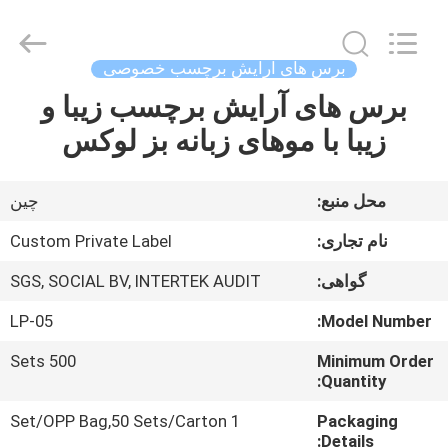
Changsha
Chanmy
Cosmetics
Co.,
Ltd.
برس های آرایش برچسب خصوصی
All
Rights
برس های آرایش برچسب زیبا و
صفحه
Reserved.
زیبا با موهای زبانه بز لوکس
اصلی
محصولات
محل منبع:
چين
نام تجاری:
Custom Private Label
درباره
گواهی:
SGS, SOCIAL BV, INTERTEK AUDIT
ما
LP-05
Model Number:
تور
500 Sets
Minimum Order
Quantity:
کارخانه
1 Set/OPP Bag,50 Sets/Carton
Packaging
Details: