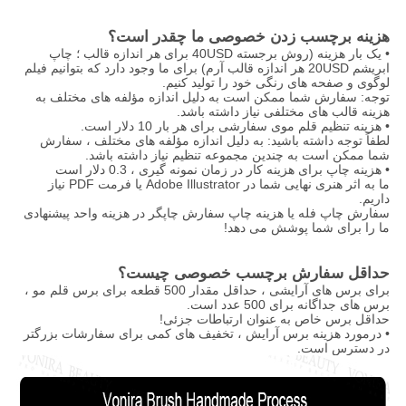
هزینه برچسب زدن خصوصی ما چقدر است؟
• یک بار هزینه (روش برجسته 40USD برای هر اندازه قالب ؛ چاپ
ابریشم 20USD هر اندازه قالب آرم) برای ما وجود دارد که بتوانیم فیلم
لوگوی و صفحه های رنگی خود را تولید کنیم.
توجه: سفارش شما ممکن است به دلیل اندازه مؤلفه های مختلف به
هزینه قالب های مختلفی نیاز داشته باشد.
• هزینه تنظیم قلم موی سفارشی برای هر بار 10 دلار است.
لطفاً توجه داشته باشید: به دلیل اندازه مؤلفه های مختلف ، سفارش
شما ممکن است به چندین مجموعه تنظیم نیاز داشته باشد.
• هزینه چاپ برای هزینه کار در زمان نمونه گیری ، 0.3 دلار است
ما به اثر هنری نهایی شما در Adobe Illustrator یا فرمت PDF نیاز
داریم.
سفارش چاپ فله یا هزینه چاپ سفارش چاپگر در هزینه واحد پیشنهادی
ما را برای شما پوشش می دهد!
حداقل سفارش برچسب خصوصی چیست؟
برای برس های آرایشی ، حداقل مقدار 500 قطعه برای برس قلم مو ،
برس های جداگانه برای 500 عدد است.
حداقل برس خاص به عنوان ارتباطات جزئی!
• درمورد هزینه برس آرایش ، تخفیف های کمی برای سفارشات بزرگتر
در دسترس است.