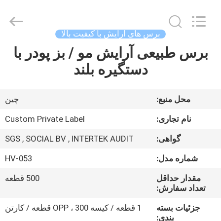
Changsha
Chanmy
Cosmetics
Co.,
Ltd.
برس های آرایش با کیفیت بالا
All
Rights
برس طبیعی آرایش مو / بز پودر با
صفحه
Reserved.
دستگیره بلند
اصلی
محصولات
محل منبع:
چین
نام تجاری:
Custom Private Label
درباره
گواهی:
SGS , SOCIAL BV , INTERTEK AUDIT
ما
شماره مدل:
HV-053
تور
مقدار حداقل
500 قطعه
تعداد سفارش:
کارخانه
جزئیات بسته
1 قطعه / کیسه OPP ، 300 قطعه / کارتن
بندی: