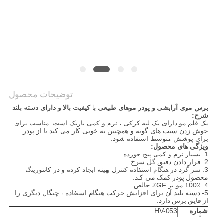
توضیحات محصول
برس موی آرایشی و پودر موهای طبیعی با کیفیت بالا و دارای دسته بلند
شرح:
یک قلم مو
دارای یک لبه کرکی ، نرم و کمی باریک است.
مناسب برای
جوش زدن سیب های گونه و همچنین به خوبی کار می کند تا از پودر
برای پوشش متوسط ​​استفاده شود.
ویژگی های محصول:
1. بسیار نرم و کمی پیچ خورده.
2. قرار دادن دقیق گل سرخ.
3. سر گرد در هنگام استفاده کنترل بهینه ایجاد کرده و در کانتورینگ
محصول پودر کمک می کند.
4. 100٪ مو بز ZGF خالص.
5- دسته بلند آن برای افزایش حرکت هنگام استفاده ، چنگال دیگری را
از قایق برس دارد.
شماره
HV-053