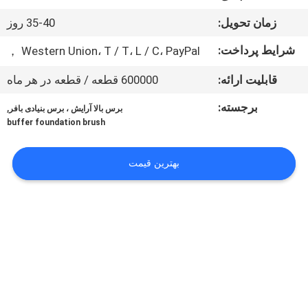
کنترل
زمان تحویل:
35-40 روز
کیفیت
شرایط پرداخت:
Western Union، T / T، L / C، PayPal ，
نقشه
قابلیت ارائه:
600000 قطعه / قطعه در هر ماه
سایت
برجسته:
,
برس بالا آرایش ، برس بنیادی بافر
buffer foundation brush
PRIVACY
POLICY
بهترین قیمت