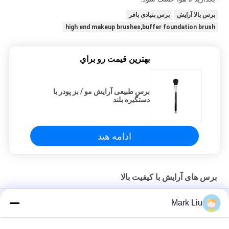
برس بالا آرایش
برس بنیادی بافر
high end makeup brushes,buffer foundation brush
بهترين قيمت رو براي
برس طبیعی آرایش مو / بز پودر با
دستگیره بلند
ادامه هید
برس های آرایش با کیفیت بالا
برس کاملاً کلاسیک دور آرایش کابوکی با موهای بز نرم
Mark Liu
برس آرایش موی بزی فن بزرگ Vonira Beauty / برس آرایشی دسته
چوبی