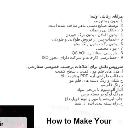
مزایای رقابتی اولیه:
1. بدون ریختن مو
2. توسط صنایع دستی ماهر ساخته شده است
3 · 100٪ بی رحمانه
4 · بدون افتادن ، بدون ترک خوردن
5 · خدمات پس از فروش طولانی و طولانی
6 · بدون رگه ، بدون رنگ محو
7 · مواد محیطی
8 · بازرسی استاندارد QC AQL
9 · حسابرسی کارخانه و شرکت دارای مجوز ISO
سرویس دانش برای اطلاعات برچسب خصوصی سفارشی:
آ.
مدل های قلم مو ، کمیت ، سطح کیفیت
ب
قالب طراحی آرم PDF و فرمت AI
ج
شکل و رنگ دسته های قلم مو
د
رنگ قلم مو
آلیاژ آلومینیوم یا برنجی مواد
ه
رنگ لوگو در دسته برس
چاپ ابریشم یا مهر و موم فویل داغ
ج. راه بسته بندی ایده آل شما