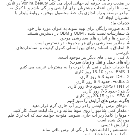
در صنعت زیبایی حرفه ای جهانی ایجاد می کند.
Vonira Beauty در تلاش
است تا اولین انتخاب مشتریان برای آرایشی و رنگی باشد و با کمک به
آنها در توسعه و راه اندازی یک خط محصول موفق ، روابط پایدار با
مشتریان ایجاد کند.
خدمات ما:
1. به صورت رایگان برای تهیه نمونه به عنوان مورد نیاز خود.
2. سفارشات نصب شده ، ODM و OBM در دسترس هستند.
3. طرح ها و اندازه های سفارشی موجود.
4. مقادیر سفارشی برای هر مجموعه در دسترس است.
5- انطباق با استانداردهای بین المللی کنترل کیفیت و استانداردهای
بازرسی.
6. کپی از مدل های دیگر نیز موجود است.
راه های حمل و نقل و زمان سرب:
ما خدمات حمل و نقل بار با درب را به مشتریان عرضه می کنیم
1. EMS: حدود 10-15 روز کاری
2. DHL: حدود 3-5 روز کاری
3. FedEx: حدود 4-6 روز کاری
4. UPS / TNT: حدود 6-8 روز کاری
5. هوا: حدود 5-7 روز کاری
6. SEA: حدود 15-30 روز کاری
چگونه برس های آرایش را تمیز کنیم
- موهای برس آرایشی را در زیر آب جاری گرم قرار دهید.
- مقدار کمی شامپو را روی موها بمالید و در یک لیفت سبک کار کنید.
- موها را کاملاً زیر آب جاری بشویید.
متوجه خواهید شد که آب ترک قلم
مو رنگ شده است
از آرایش قدیمی
- شستشو را ادامه دهید تا رنگی از برس باقی نماند.
- بگذارید تا هوا خشک شود.