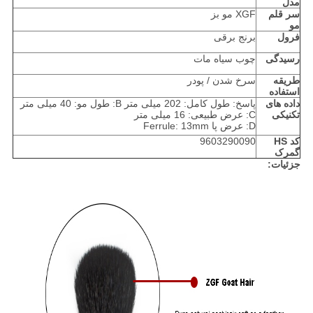
مدل
سر قلم
XGF مو بز
مو
فرول
برنج برقی
رسیدگی
چوب سیاه مات
طریقه
سرخ شدن / پودر
استفاده
داده های
پاسخ: طول کامل: 202 میلی متر B: طول مو: 40 میلی متر
تکنیکی
C: عرض طبیعی: 16 میلی متر
D: عرض پا Ferrule: 13mm
کد HS
9603290090
گمرک
جزئیات: