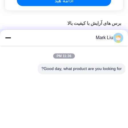
ادامه هید
برس های آرایش با کیفیت بالا
برس کاملاً کلاسیک دور آرایش کابوکی با موهای بز نرم
Mark Liu
برس آرایش موی بزی فن بزرگ Vonira Beauty / برس آرایشی دسته
چوبی
11:36 PM
برس فوق العاده موی بز فوق العاده نرم بز با دسته سیاه چوبی
Good day, what product are you looking for?
دسته بندی های محبوب
همه
برس های آرایش با 
برس های آرایش 
کیفیت بالا
لوکس
برس های آرایش مو 
برس های آرایش 
طبیعی
برچسب خصوصی