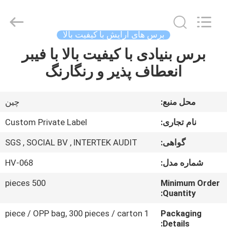
Changsha
Chanmy
Cosmetics
Co.,
Ltd.
برس های آرایش با کیفیت بالا
All
Rights
برس بنیادی با کیفیت بالا با فیبر
صفحه
Reserved.
انعطاف پذیر و رنگارنگ
اصلی
محصولات
محل منبع:
چين
نام تجاری:
Custom Private Label
درباره
گواهی:
SGS , SOCIAL BV , INTERTEK AUDIT
ما
شماره مدل:
HV-068
تور
500 pieces
Minimum Order
Quantity:
کارخانه
1 piece / OPP bag, 300 pieces / carton
Packaging
Details: