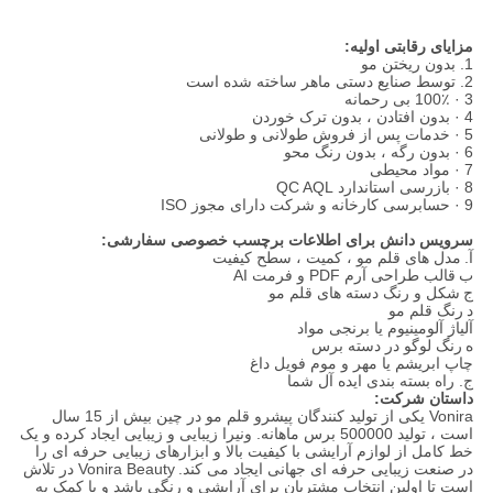
مزایای رقابتی اولیه:
1. بدون ریختن مو
2. توسط صنایع دستی ماهر ساخته شده است
3 · 100٪ بی رحمانه
4 · بدون افتادن ، بدون ترک خوردن
5 · خدمات پس از فروش طولانی و طولانی
6 · بدون رگه ، بدون رنگ محو
7 · مواد محیطی
8 · بازرسی استاندارد QC AQL
9 · حسابرسی کارخانه و شرکت دارای مجوز ISO
سرویس دانش برای اطلاعات برچسب خصوصی سفارشی:
آ.
مدل های قلم مو ، کمیت ، سطح کیفیت
ب
قالب طراحی آرم PDF و فرمت AI
ج
شکل و رنگ دسته های قلم مو
د
رنگ قلم مو
آلیاژ آلومینیوم یا برنجی مواد
ه
رنگ لوگو در دسته برس
چاپ ابریشم یا مهر و موم فویل داغ
ج. راه بسته بندی ایده آل شما
داستان شرکت:
Vonira یکی از تولید کنندگان پیشرو قلم مو در چین بیش از 15 سال
است ، تولید 500000 برس ماهانه. ونیرا زیبایی و زیبایی ایجاد کرده و یک
خط کامل از لوازم آرایشی با کیفیت بالا و ابزارهای زیبایی حرفه ای را
در صنعت زیبایی حرفه ای جهانی ایجاد می کند.
Vonira Beauty در تلاش
است تا اولین انتخاب مشتریان برای آرایشی و رنگی باشد و با کمک به