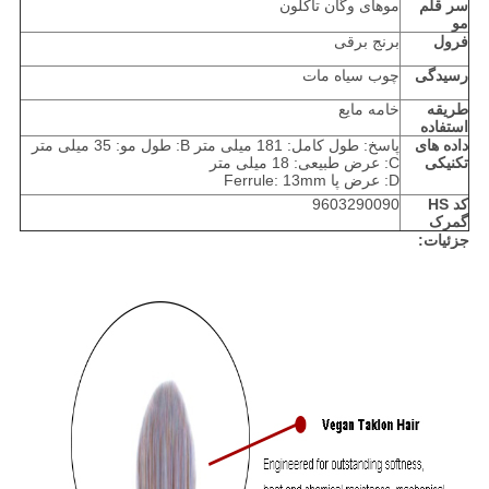
سر قلم
موهای وگان تاکلون
مو
فرول
برنج برقی
رسیدگی
چوب سیاه مات
طریقه
خامه مایع
استفاده
داده های
پاسخ: طول کامل: 181 میلی متر B: طول مو: 35 میلی متر
تکنیکی
C: عرض طبیعی: 18 میلی متر
D: عرض پا Ferrule: 13mm
کد HS
9603290090
گمرک
جزئیات: