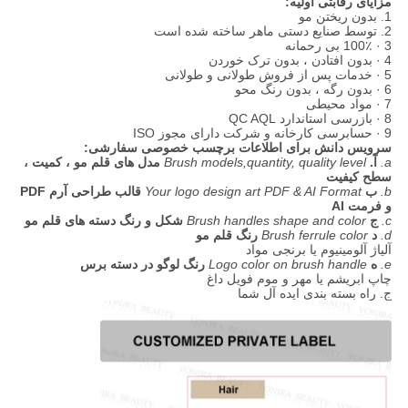
مزایای رقابتی اولیه:
1. بدون ریختن مو
2. توسط صنایع دستی ماهر ساخته شده است
3 · 100٪ بی رحمانه
4 · بدون افتادن ، بدون ترک خوردن
5 · خدمات پس از فروش طولانی و طولانی
6 · بدون رگه ، بدون رنگ محو
7 · مواد محیطی
8 · بازرسی استاندارد QC AQL
9 · حسابرسی کارخانه و شرکت دارای مجوز ISO
سرویس دانش برای اطلاعات برچسب خصوصی سفارشی:
a.
آ.
Brush models,quantity, quality level
مدل های قلم مو ، کمیت ،
سطح کیفیت
b.
ب
Your logo design art PDF & AI Format
قالب طراحی آرم PDF
و فرمت AI
c.
ج
Brush handles shape and color
شکل و رنگ دسته های قلم مو
d.
د
Brush ferrule color
رنگ قلم مو
آلیاژ آلومینیوم یا برنجی مواد
e.
ه
Logo color on brush handle
رنگ لوگو در دسته برس
چاپ ابریشم یا مهر و موم فویل داغ
ج. راه بسته بندی ایده آل شما