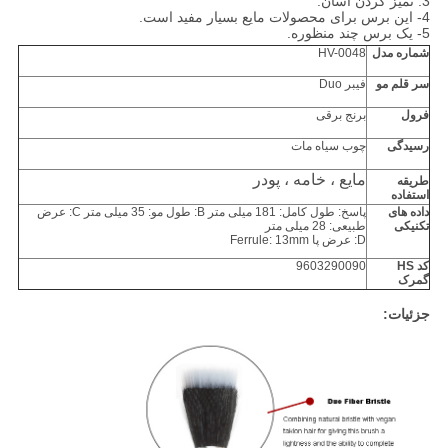
3. تمیز کردن آسان.
4- این برس برای محصولات مایع بسیار مفید است.
5- یک برس چند منظوره.
شماره مدل
HV-0048
سر قلم مو
فیبر Duo
فرول
برنج برقی
رسیدگی
چوب سیاه مات
مایع ، خامه ، پودر
طریقه
استفاده
داده های
پاسخ: طول کامل: 181 میلی متر B: طول مو: 35 میلی متر C: عرض
تکنیکی
طبیعی: 28 میلی متر
D: عرض پا Ferrule: 13mm
کد HS
9603290090
گمرک
جزئیات: