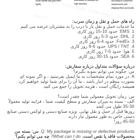
راه های حمل و نقل و زمان سرب:
ما خدمات حمل و نقل بار با درب را به مشتریان عرضه می کنیم
1. EMS: حدود 10-15 روز کاری
2. DHL: حدود 3-5 روز کاری
3. FedEx: حدود 4-6 روز کاری
4. UPS / TNT: حدود 6-8 روز کاری
5. هوا: حدود 5-7 روز کاری
6. SEA: حدود 15-30 روز کاری
درباره سؤالات متداول درباره سفارش:
س: چگونه می توانم نمونه بگیرم؟
A. در مورد تمام مشخصات به ما ایمیل بفرستید ، و اگر نمونه ای
بصورت منظم در انبار باشد ، ما آن را برای شما تولید خواهیم کرد.
همیشه رایگان است ، هزینه تحویل را جمع می کنید.
س: زمان تحویل معمولی شما چقدر است؟
الف - بسته به میزان سفارش و سطح کیفیت شما ، فرایند تولید معمولاً
30-35 طول می کشد
روزها قبل از حمل و نقل نهایی. ویژه صنایع دستی و لوکس دستی صنایع
دستی خاص به طور معمول نیاز دارند
45-50 روز!
Q. My package is missing or defective products.
س: بسته من
محصولات فاقد یا نقص است.
What can I do?
چه می توانم بکنم؟