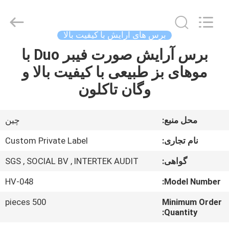
Changsha
Chanmy
Cosmetics
Co.,
Ltd.
برس های آرایش با کیفیت بالا
All
Rights
برس آرایش صورت فیبر Duo با
صفحه
Reserved.
موهای بز طبیعی با کیفیت بالا و
اصلی
وگان تاکلون
محصولات
محل منبع:
چين
درباره
نام تجاری:
Custom Private Label
ما
گواهی:
SGS , SOCIAL BV , INTERTEK AUDIT
HV-048
Model Number:
تور
کارخانه
500 pieces
Minimum Order
Quantity: