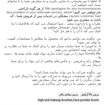
A. لطفا با تیم پشتیبانی ما تماس بگیرید و ما سفارش شما را با محتوای
بسته تأیید خواهیم کرد.
We apologize for any inconveniences!
از هر گونه ناراحتی
عذرخواهی می کنیم!
Any problem in your aftersale-service, which
causes customer bad
مشکلی در خدمات پس از فروش شما ، که
باعث بد مشتری می شود
نظرات و یا بازخورد منفی ، شما استقبال می کنید که بلافاصله با ما
تماس بگیرید! ما بسیار خوشحال خواهیم بود
کمک می کند تا آن را با هم حل کنید!
س: چگونه می توانیم بدانیم که محصول ما مطابق با مشخصات کیفیت
ما تولید می شود؟
A. ما فونیرا به شما نماینده بسیار خود را برای کمک به شما در نظارت بر
کل فرایند تولید اختصاص می دهیم
Goods.We شما را در مورد آماده سازی مواد اولیه مانند بسته ها ، دسته
ها ،
موهای زائد و فروس ، و عکس های واقعی از این مواد را برای شما
ارسال می کند.
س: چگونه شرکت ما می تواند نماینده شما باشد؟
الف - کلیه مشخصات مربوط به شرکت خود را به ما ارسال کنید و
مقدار دیگری را که می توانید هر سال سفارش دهید
هر دستور ، سپس ما در مورد این مذاکره می کنیم.
برس بالا آرایش
برس بنیادی بافر
high end makeup brushes,face powder brush