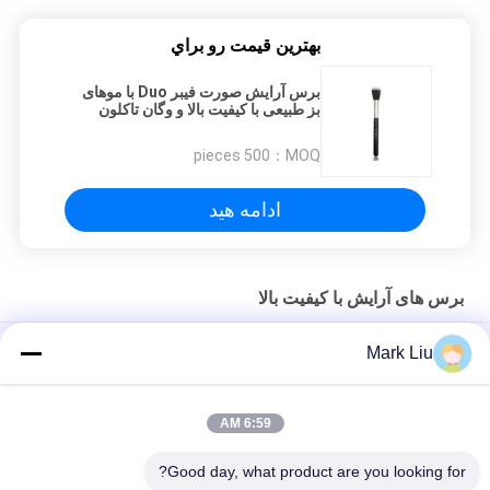
بهترين قيمت رو براي
برس آرایش صورت فیبر Duo با موهای
بز طبیعی با کیفیت بالا و وگان تاکلون
500 pieces
MOQ：
ادامه هید
برس های آرایش با کیفیت بالا
برس کاملاً کلاسیک دور آرایش کابوکی با موهای بز نرم
Mark Liu
برس آرایش موی بزی فن بزرگ Vonira Beauty / برس آرایشی دسته
چوبی
6:59 AM
برس فوق العاده موی بز فوق العاده نرم بز با دسته سیاه چوبی
Good day, what product are you looking for?