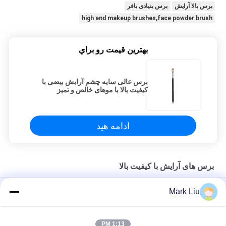
برس بالا آرایش
برس بنیادی بافر
high end makeup brushes,face powder brush
بهترين قيمت رو براي
برس عالی سایه چشم آرایش بیضی با
کیفیت بالا با موهای خالص و تمیز
ادامه هید
برس های آرایش با کیفیت بالا
برس کاملاً کلاسیک دور آرایش کابوکی با موهای بز نرم
Mark Liu
برس آرایش موی بزی فن بزرگ Vonira Beauty / برس آرایشی دسته
چوبی
1:13 PM