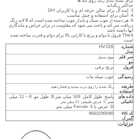
برای بسته بندی رنگ روی لبه ها
حداکثر رنگدانه
3. ایده آل برای سالن حرفه ای و یا کاربران DIY.
4. آسان برای استفاده و حمل مناسب.
5-
هر دسته از چوب سبک و پایدار چوب ساخته شده است که 8 لایه رنگ
دریافت می کند و باعث می شود که مقاومت در برابر خراش و ماندگاری
آنها داشته باشد.
6.The فرول با دوام و برنج با کارایی بالا برای دوام و قدرت ساخته شده
است.
شماره
HV-026
مدل
سر قلم
موی سبیل
مو
فرول
برنج برقی
رسیدگی
چوب سیاه مات
طریقه
رنگ شدید را روی درب ببندید و فشار دهید.
استفاده
داده های
پاسخ: طول کامل: 169 میلی متر B: طول مو: 8 ~ 11 میلی
تکنیکی
متر
C: عرض طبیعی: 11 میلی متر
D: عرض پا Ferrule: 5 میلی متر
کد HS
9603290090
گمرک
جزئیات: