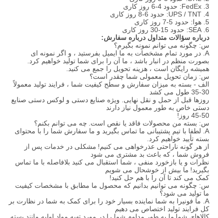
3. FedEx: حدود 4-6 روز کاری
4. UPS / TNT: حدود 6-8 روز کاری
5. هوا: حدود 5-7 روز کاری
6. SEA: حدود 15-30 روز کاری
درباره سؤالات متداول درباره سفارش:
س: چگونه می توانم نمونه بگیرم؟
A. در مورد تمام مشخصات به ما ایمیل بفرستید ، و اگر نمونه ای
بصورت منظم در انبار باشد ، ما آن را برای شما تولید خواهیم کرد.
همیشه رایگان است ، هزینه تحویل را جمع می کنید.
س: زمان تحویل معمولی شما چقدر است؟
الف - بسته به میزان سفارش و سطح کیفیت شما ، فرایند تولید معمولاً
30-35 طول می کشد
روزها قبل از حمل و نقل نهایی. ویژه صنایع دستی و لوکس دستی صنایع
دستی خاص به طور معمول نیاز دارند
45-50 روز!
س: بسته من محصولات فاقد یا نقص است.
چه می توانم بکنم؟
A. لطفا با تیم پشتیبانی ما تماس بگیرید و ما سفارش شما را با محتوای
بسته تأیید خواهیم کرد.
از هر گونه ناراحتی عذرخواهی می کنیم!
مشکلی در خدمات پس از
فروش شما ، که باعث بد مشتری می شود
نظرات و یا بازخورد منفی ،
شما
استقبال می کنید بلافاصله با ما تماس
بگیرید!
ما بیش از خوشحال می شویم
کمک می کند تا آن را با هم حل کنید!
س: چگونه می توانیم بدانیم که محصول ما مطابق با مشخصات کیفیت
ما تولید می شود؟
A. ما فونیرا به شما نماینده بسیار خود را برای کمک به شما در نظارت بر
کل فرایند تولید اختصاص می دهیم
کالاهای شما
ما به طور مداوم شما را در مورد تهیه مواد اولیه مانند بسته