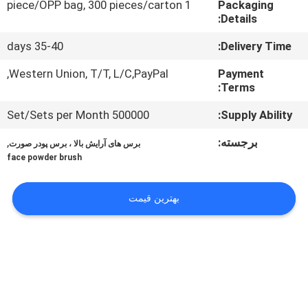
1 piece/OPP bag, 300 pieces/carton
Packaging
کنترل
Details:
کیفیت
35-40 days
Delivery Time:
نقشه
Western Union, T/T, L/C,PayPal,
Payment
Terms:
سایت
500000 Set/Sets per Month
Supply Ability:
PRIVACY
برجسته:
,
برس های آرایش بالا ، برس پودر صورت
face powder brush
POLICY
بهترین قیمت