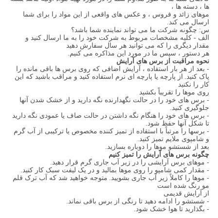
ها ، دسته ها ،
موهای زائد و فروس ، و عکس های واقعی از این مواد را برای شما
ارسال می کند.
س: چگونه شرکت ما می تواند نماینده شما باشد؟
الف - کلیه مشخصات مربوط به شرکت خود را به ما ارسال کنید و
مقدار دیگری را که می توانید هر سال سفارش دهید
هر دستور ، سپس ما در مورد این مذاکره می کنیم.
نحوه مراقبت از برس های آرایش
- بعد از هر بار استفاده ، آرایش اضافی که روی برس ها باقی مانده را
پاک کنید.
از پارچه یا پارچه ای نرم استفاده کنید و مراقب باشید که این
کار را نکنید
روی موها را تقریباً بکشید
- برس های خود را در حالت نگهدارنده نگه دارید و از خشک شدن آنها
جلوگیری کنید.
- برس های خود را هنگام نگه داشتن در حالت صاف یا عمودی نگه دارید
تا شکل آنها حفظ شود.
- برسها را مرتباً با استفاده از تمیز کننده مخصوص یا ترکیبی از آب گرم
و شامپوی ملایم تمیز کنید.
بعد از شستشو موها را دوباره بسازید.
چگونه برس های آرایش را تمیز کنیم
- موهای برس آرایشی را در زیر آب جاری گرم قرار دهید.
- مقدار کمی شامپو را روی موها بمالید و در یک لیفت سبک کار کنید.
- موها را کاملاً زیر آب جاری بشویید.
متوجه خواهید شد که آب ترک قلم
مو رنگ شده است
از آرایش قدیمی
- شستشو را ادامه دهید تا رنگی از برس باقی نماند.
- بگذارید تا هوا خشک شود.