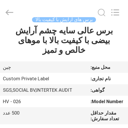
Changsha
Chanmy
Cosmetics
Co.,
Ltd.
برس های آرایش با کیفیت بالا
All
Rights
برس عالی سایه چشم آرایش
صفحه
Reserved.
بیضی با کیفیت بالا با موهای
اصلی
خالص و تمیز
محصولات
محل منبع:
چين
درباره
نام تجاری:
Custom Private Label
ما
گواهی:
SGS,SOCIAL BV,INTERTEK AUDIT
HV - 026
Model Number:
تور
کارخانه
مقدار حداقل
500 عدد
تعداد سفارش: