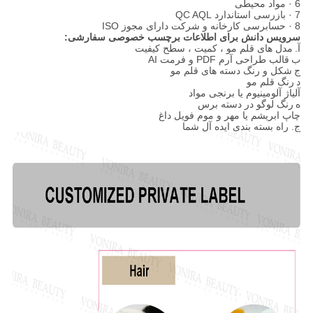
6 · مواد محیطی
7 · بازرسی استاندارد QC AQL
8 · حسابرسی کارخانه و شرکت دارای مجوز ISO
سرویس دانش برای اطلاعات برچسب خصوصی سفارشی:
آ.
مدل های قلم مو ، کمیت ، سطح کیفیت
ب
قالب طراحی آرم PDF و فرمت AI
ج
شکل و رنگ دسته های قلم مو
د
رنگ قلم مو
آلیاژ آلومینیوم یا برنجی مواد
ه
رنگ لوگو در دسته برس
چاپ ابریشم یا مهر و موم فویل داغ
ج. راه بسته بندی ایده آل شما