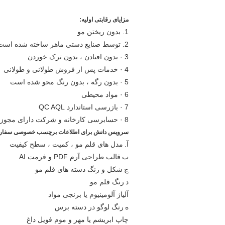
مزایای رقابتی اولیه:
1. بدون ریختن مو
2. توسط صنایع دستی ماهر ساخته شده است
3 · بدون افتادن ، بدون ترک خوردن
4 · خدمات پس از فروش طولانی و طولانی
5 · بدون رگه ، بدون رنگ محو شده است
6 · مواد محیطی
7 · بازرسی استاندارد QC AQL
8 · حسابرسی کارخانه و شرکت دارای مجوز ISO
سرویس دانش برای اطلاعات برچسب خصوصی سفار
آ.
مدل های قلم مو ، کمیت ، سطح کیفیت
ب
قالب طراحی آرم PDF و فرمت AI
ج
شکل و رنگ دسته های قلم مو
د
رنگ قلم مو
آلیاژ آلومینیوم یا برنجی مواد
ه
رنگ لوگو در دسته برس
چاپ ابریشم یا مهر و موم فویل داغ