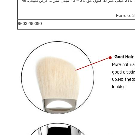
 متر
C: عرض طبیعی: 49
9603290090