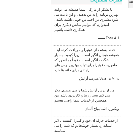
ت
با تشکر از مارک ، شما همیشه می توانید
بهترین برنامه را به من بدهید ، و این باعث می
شود مشتری من احساس خوبی داشته باشد ،
امیدوارم که بتوانیم شانس دیگری برای
همکاری داشته باشیم.
—— Tara AU
فقط بسته های فونیرا را دریافت کرده اید ،
همیشه هیجان انگیز است ، زیرا کیفیت بسیار
شگفت انگیز است ، دقیقاً همانطور که
ماموریت فونیرا برای تولید بهترین برس های
آرایشی برای خانم ها دارد.
—— هنرمند آرایش Sateria Mills
من از برس آرایش شما راضی هستم. فکر
می کنم بسیار زیبا و کاربردی باشد. من
همچنین از خدمات شما راضی هستم.
—— ویکتوریا اشتاینباخ آلمان
از خدمات حرفه ای خود و کنترل کیفیت بالاتر
استاندارد بسیار خوشحالم که شما را می
شناسند.