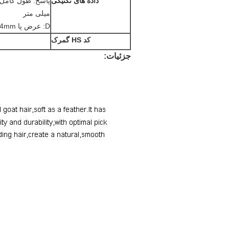
داده های تکنیکی
پاسخ: طول کامل: 270 میلی متر B: طول مو: 22 ~ 43 میلی
میلی متر
D: عرض پا Ferrule: 34mm
کد HS گمرک
جزئیات: