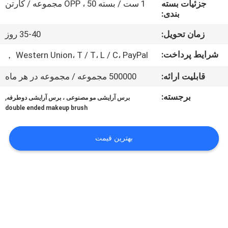
جزئیات بسته
1 ست / بسته OPP ، 50 مجموعه / کارتن
کنترل
بندی:
کیفیت
زمان تحویل:
35-40 روز
نقشه
شرایط پرداخت:
Western Union، T / T، L / C، PayPal ，
سایت
قابلیت ارائه:
500000 مجموعه / مجموعه در هر ماه
برجسته:
,
برس آرایشی مو مصنوعی ، برس آرایشی دوطرفه
PRIVACY
double ended makeup brush
POLICY
بهترین قیمت