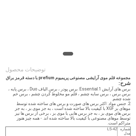
توضیحات محصول
مجموعه قلم موی آرایشی مصنوعی پریمیوم prefium با دسته قرمز براق
شرح:
برس های آرایش 1.Essential: برس پودر ، برس الیاف Duo ، برس پایه ،
برس برس ، برس سایه چشم ، قلم مو مخلوط کردن چشم ، برس خم
شده چشم.
2. جنس مواد: اکثر برس های صورت و برس های ساخته شده توسط
موهای بز XGF با کیفیت بالا ساخته شده است ، به جز موی بز ، به جز
برس های موی بز ، به جز برس هایی با موی بز ، برخی از برس ها نیز
توسط موهای مصنوعی با کیفیت بالا ساخته شده اند. - همه چیز هنوز
متراکم است.
شماره
LS-42
مدل