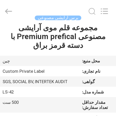
Changsha
Chanmy
Cosmetics
Co.,
Ltd.
برس آرایشی مصنوعی
All
Rights
مجموعه قلم موی آرایشی
صفحه
Reserved.
مصنوعی Premium prefical با
اصلی
دسته قرمز براق
محصولات
محل منبع:
چین
درباره
نام تجاری:
Custom Private Label
ما
گواهی:
SGS, SOCIAL BV, INTERTEK AUDIT
شماره مدل:
LS-42
تور
کارخانه
مقدار حداقل
500 ست
تعداد سفارش: