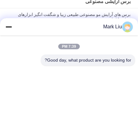
برس آرایشی مصنوعی
برس های آرایش مو مصنوعی طبیعی زیبا و شگفت انگیز ابزارهای
زیبایی کامل
Mark Liu
برس های آرایشی مصنوعی 15 قطعه دارنده برس اختصاصی آرایش
منحصر به فرد را تنظیم کنید
7:39 PM
برس های آرایشی مصنوعی با دو قطعه 10 قطعه ، برس های آرایشی
پایه صافترین مو
Good day, what product are you looking for?
دسته بندی های محبوب
همه
برس های آرایش با 
برس های آرایش 
کیفیت بالا
لوکس
برس های آرایش مو 
برس های آرایش 
طبیعی
برچسب خصوصی
مجموعه برس آرایش 
برس آرایشی مصنوعی
حرفه ای