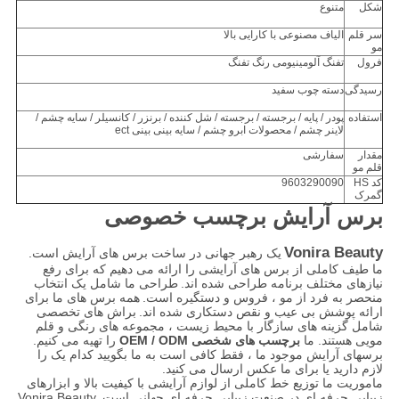
شکل
متنوع
سر قلم
الیاف مصنوعی با کارایی بالا
مو
فرول
تفنگ آلومینیومی رنگ تفنگ
رسیدگی
دسته چوب سفید
استفاده
پودر / پایه / برجسته / برجسته / شل کننده / برنزر / کانسیلر / سایه چشم /
لاینر چشم / محصولات ابرو چشم / سایه بینی بینی ect
مقدار
سفارشی
قلم مو
کد HS
9603290090
گمرک
برس آرایش برچسب خصوصی
Vonira Beauty
یک رهبر جهانی در ساخت برس های آرایش است.
ما طیف کاملی از برس های آرایشی را ارائه می دهیم که برای رفع
نیازهای مختلف برنامه طراحی شده اند.
طراحی ما شامل یک انتخاب
منحصر به فرد از مو ، فروس و دستگیره است.
همه برس های ما برای
ارائه پوشش بی عیب و نقص دستکاری شده اند.
براش های تخصصی
شامل گزینه های سازگار با محیط زیست ، مجموعه های رنگی و قلم
مویی هستند. ما
برچسب های شخصی OEM / ODM
را تهیه می کنیم.
برسهای آرایش موجود ما ، فقط کافی است به ما بگویید کدام یک را
لازم دارید یا برای ما عکس ارسال می کنید.
ماموریت ما توزیع خط کاملی از لوازم آرایشی با کیفیت بالا و ابزارهای
زیبایی حرفه ای در صنعت زیبایی حرفه ای جهانی است.
Vonira Beauty