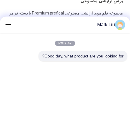
برس آرایشی مصنوعی
مجموعه قلم موی آرایشی مصنوعی Premium prefical با دسته قرمز
براق
Mark Liu
برس های آرایش مو مصنوعی طبیعی زیبا و شگفت انگیز ابزارهای
زیبایی کامل
7:47 PM
برس های آرایشی مصنوعی 15 قطعه دارنده برس اختصاصی آرایش
منحصر به فرد را تنظیم کنید
Good day, what product are you looking for?
دسته بندی های محبوب
همه
برس های آرایش با 
برس های آرایش 
کیفیت بالا
لوکس
برس های آرایش مو 
برس های آرایش 
طبیعی
برچسب خصوصی
مجموعه برس آرایش 
برس آرایشی مصنوعی
حرفه ای