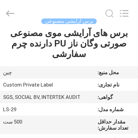
Changsha
Chanmy
Cosmetics
Co.,
Ltd.
برس آرایشی مصنوعی
All
Rights
برس های آرایشی موی مصنوعی
صفحه
Reserved.
صورتی وگان ناز PU دارنده چرم
اصلی
سفارشی
محصولات
محل منبع:
چین
درباره
نام تجاری:
Custom Private Label
ما
گواهی:
SGS, SOCIAL BV, INTERTEK AUDIT
شماره مدل:
LS-29
تور
کارخانه
مقدار حداقل
500 ست
تعداد سفارش: