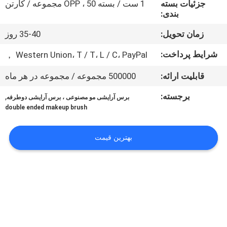
جزئیات بسته
1 ست / بسته OPP ، 50 مجموعه / کارتن
کنترل
بندی:
کیفیت
زمان تحویل:
35-40 روز
نقشه
شرایط پرداخت:
Western Union، T / T، L / C، PayPal ，
سایت
قابلیت ارائه:
500000 مجموعه / مجموعه در هر ماه
برجسته:
,
برس آرایشی مو مصنوعی ، برس آرایشی دوطرفه
PRIVACY
double ended makeup brush
POLICY
بهترین قیمت