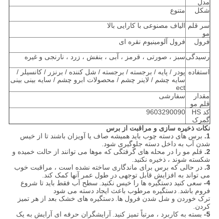
مدل
شکل
متنوع
سر قلم
الیاف مصنوعی با کارایی بالا
مو
فرول
فرول آلومینیوم نقره ای
رسیدگی
سبز ، صورتی ، قرمز ، آبی ، بنفش ، زرد ، نارنجی و غیره
استفاده
پودر / پایه / برجسته / برجسته / شل کننده / برنزر / کانسیلر /
سایه چشم / لاینر چشم / محصولات ابرو چشم / سایه بینی بینی
ect
مقدار
سفارشی
قلم مو
کد HS
9603290090
گمرک
نکات ذخیره سازی و مراقبت از برس
1.
برس های دسته چوب باید همیشه صاف یا آویزان باشند تا از خیس
شدن آب به داخل دسته جلوگیری شود.
2.
قلم مو را در محله های گرفتگی که موها می توانند از حالت خمیده و
شکسته شوند ، ذخیره نکنید.
3.
در حالی که برس برای ماندگاری ساخته نشده است ، مراقبت خوب
می تواند به افزایش قابل توجهی در طول عمر آنها کمک کند.
4-
سعی کنید دستگیره ها را خیس نکنید.
سطح آب فقط باید تا شروع
فروم باشد.
دستگیره مرطوب باعث ایجاد دسته می شود
ترک خوردن و شل شدن فرول ها.
دستگیره های خشک بعد از هر تمیز
کردن.
5-
بسته به کاربرد ، مرتباً تمیز کنید.
آرایشگران حرفه ای آرایش به یک